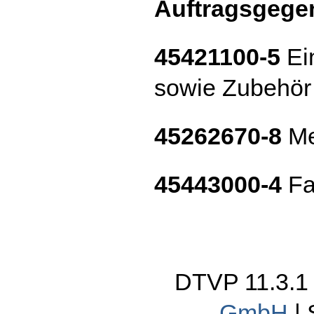
Auftragsgege
45421100-5
Ei
sowie Zubehör
45262670-8
Me
45443000-4
Fa
DTVP 11.3.
GmbH
|