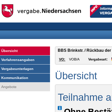
Vergabe
Informationen
Niedersachsen
für
Vergabestelle
BBS Brinkstr. / Rückbau der 
Übersicht
VO:
VOB/A
Vergabeart:
Verfahrensangaben
Vergabeunterlagen
Übersicht
Kommunikation
Angebote
Teilnahme a
Info
Ohne Bestä