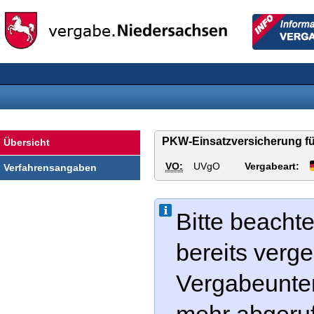
Vergabe
Informationen
Niedersachsen
für
Vergabestelle
PKW-Einsatzversicherung für
Übersicht
VO:
UVgO
Vergabeart:
Verfahrensangaben
Bitte beachte
bereits verg
Vergabeunter